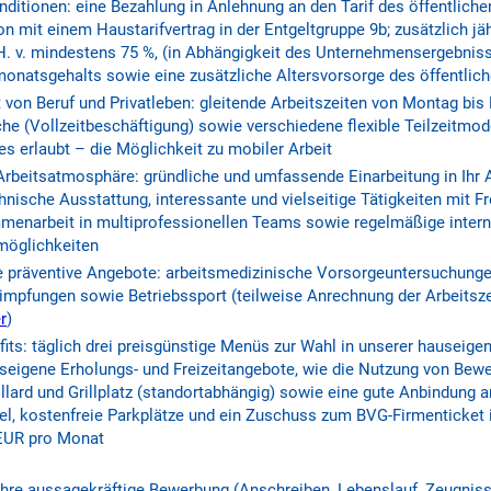
nditionen: eine Bezahlung in Anlehnung an den Tarif des öffentlich
n mit einem Haustarifvertrag in der Entgeltgruppe 9b; zusätzlich jä
 H. v. mindestens 75 %, (in Abhängigkeit des Unternehmensergebnis
monatsgehalts sowie eine zusätzliche Altersvorsorge des öffentlic
 von Beruf und Privatleben: gleitende Arbeitszeiten von Montag bis 
e (Vollzeitbeschäftigung) sowie verschiedene flexible Teilzeitmod
 es erlaubt – die Möglichkeit zu mobiler Arbeit
beitsatmosphäre: gründliche und umfassende Einarbeitung in Ihr 
hnische Ausstattung, interessante und vielseitige Tätigkeiten mit F
menarbeit in multiprofessionellen Teams sowie regelmäßige intern
möglichkeiten
 präventive Angebote: arbeitsmedizinische Vorsorgeuntersuchung
impfungen sowie Betriebssport (teilweise Anrechnung der Arbeitszei
r
)
its: täglich drei preisgünstige Menüs zur Wahl in unserer hauseige
eigene Erholungs- und Freizeitangebote, wie die Nutzung von Bew
llard und Grillplatz (standortabhängig) sowie eine gute Anbindung a
el, kostenfreie Parkplätze und ein Zuschuss zum BVG-Firmenticket 
 EUR pro Monat
Ihre aussagekräftige Bewerbung (Anschreiben, Lebenslauf, Zeugniss