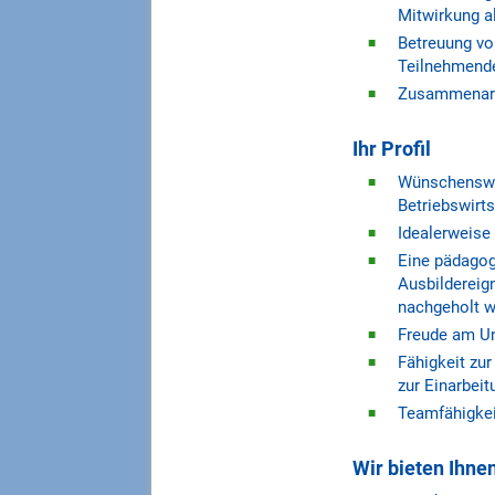
Mitwirkung al
Betreuung vo
Teilnehmend
Zusammenarbe
Ihr Profil
Wünschenswer
Betriebswirt
Idealerweise 
Eine pädagog
Ausbildereign
nachgeholt 
Freude am Un
Fähigkeit zur
zur Einarbei
Teamfähigkei
Wir bieten Ihne