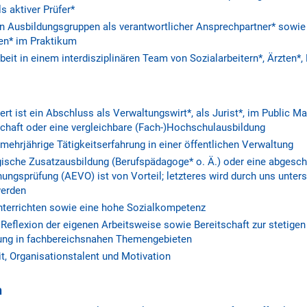
s aktiver Prüfer*
n Ausbildungsgruppen als verantwortlicher Ansprechpartner* sowie
en* im Praktikum
it in einem interdisziplinären Team von Sozialarbeitern*, Ärzten*, 
t ist ein Abschluss als Verwaltungswirt*, als Jurist*, im Public M
schaft oder eine vergleichbare (Fach-)Hochschulausbildung
mehrjährige Tätigkeitserfahrung in einer öffentlichen Verwaltung
ische Zusatzausbildung (Berufspädagoge* o. Ä.) oder eine abgesc
ungsprüfung (AEVO) ist von Vorteil; letzteres wird durch uns unter
werden
terrichten sowie eine hohe Sozialkompetenz
 Reflexion der eigenen Arbeitsweise sowie Bereitschaft zur stetige
tung in fachbereichsnahen Themengebieten
t, Organisationstalent und Motivation
n