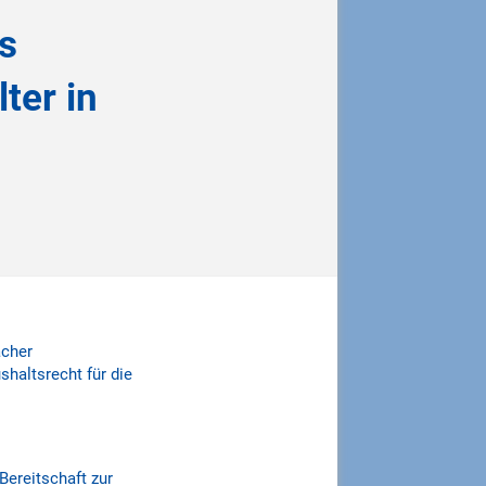
as
ter in
ächer
haltsrecht für die
ereitschaft zur