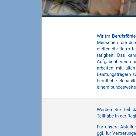
Wir im
Berufsförd
Men­schen, die dur
gleiten die Be­trof
tätig­keit. Das ka
Aufgaben­bereich be
arbeiten mit alle
Leistungs­trägern s
berufliche Rehabil
einem bundesweiten
Werden Sie Teil d
Teilhabe in der Reg
Für unsere Abteilu
ggf. für Vertretun