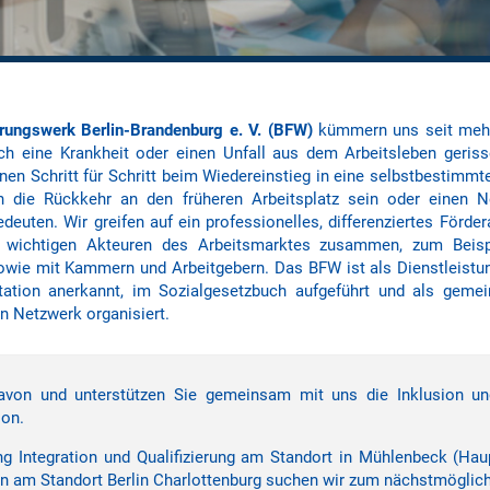
erungswerk Berlin-Brandenburg e. V. (BFW)
kümmern uns seit meh
ch eine Krank­heit oder einen Un­fall aus dem Arbeits­leben geris
fenen Schritt für Schritt beim Wieder­einstieg in eine selbst­bestimm
nn die Rück­kehr an den früheren Arbeitsplatz sein oder einen 
deuten. Wir greifen auf ein professionelles, differenziertes Förde
n wichtigen Akteuren des Arbeits­marktes zusammen, zum Beis
owie mit Kammern und Arbeit­gebern. Das BFW ist als Dienst­leistu
itation anerkannt, im Sozial­gesetz­buch aufgeführt und als gemei
 Netzwerk organisiert.
avon und unterstützen Sie gemeinsam mit uns die Inklusion und
ion.
ng Integration und Qualifizierung am Standort in Mühlenbeck (Hau
gen am Standort Berlin Charlottenburg suchen wir zum nächstmöglic