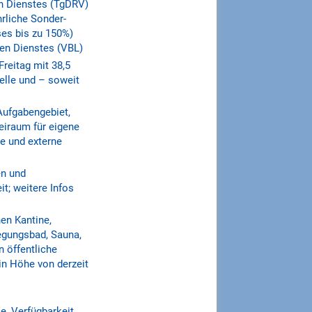
en Dienstes (TgDRV)
hrliche Sonder-
ses bis zu 150%)
hen Dienstes (VBL)
Freitag mit 38,5
elle und – soweit
Aufgabengebiet,
reiraum für eigene
e und externe
en und
t; weitere Infos
nen Kantine,
egungsbad, Sauna,
n öffentliche
in Höhe von derzeit
e, Verfügbarkeit,