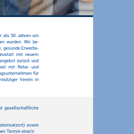
r als 50 Jahren um
sen wurden. Wir be­
te, gesunde Erwerbs­
Neu­start mit neuem
r­angebot zurück und
piel mit Reha- und
ngs­unter­nehmen für
nnütziger Verein in
 gesellschaftliche
pteinsatzort) sowie
hen Termin eine/n