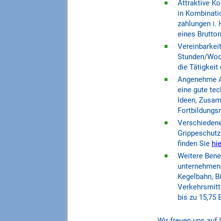
Attraktive Ko
in Kombinatio
zahlungen i.
eines Brutto
Vereinbarkeit
Stunden/Woch
die Tätigkeit
Angenehme Ar
eine gute tec
Ideen, Zusam
Fortbildungs
Verschiedene
Grippeschutz
finden Sie
hie
Weitere Benef
unternehmens
Kegelbahn, Bi
Verkehrsmitt
bis zu 15,75
Wir freuen uns auf 