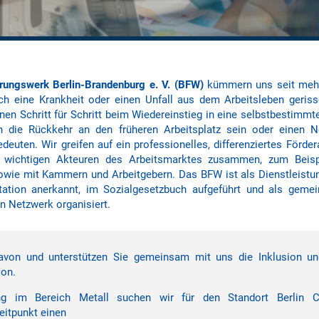
erungswerk Berlin-Brandenburg e. V. (BFW)
kümmern uns seit meh
ch eine Krank­heit oder einen Un­fall aus dem Arbeits­leben geris
fenen Schritt für Schritt beim Wieder­einstieg in eine selbst­bestimm
nn die Rück­kehr an den früheren Arbeitsplatz sein oder einen 
deuten. Wir greifen auf ein professionelles, differenziertes Förde
n wichtigen Akteuren des Arbeits­marktes zusammen, zum Beis
owie mit Kammern und Arbeit­gebern. Das BFW ist als Dienst­leistu
itation anerkannt, im Sozial­gesetz­buch aufgeführt und als gemei
 Netzwerk organisiert.
avon und unterstützen Sie gemeinsam mit uns die Inklusion und
ion.
ng im Bereich Metall suchen wir für den Standort Berlin C
itpunkt einen