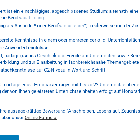
t ist ein einschlägiges, abgeschlossenes Studium; alternativ eine
ene Berufsausbildung
ng als Ausbilder* oder Berufsschullehrer*, idealerweise mit der Zus
reite Kenntnisse in einem oder mehreren der o. g. Unterrichtsfäch
ice-Anwenderkenntnisse
t, pädagogisches Geschick und Freude am Unterrichten sowie Berei
terbildung und zur Einarbeitung in fachbereichsnahe Themengebiete
eutschkenntnisse auf C2-Niveau in Wort und Schrift
 Grundlage eines Honorarvertrages mit bis zu 22 Unterrichtseinheit
g der von Ihnen geleisteten Unterrichtseinheiten erfolgt auf Honora
.
Ihre aussagekräftige Bewerbung (Anschreiben, Lebenslauf, Zeugniss
) über unser
Online-Formular
.