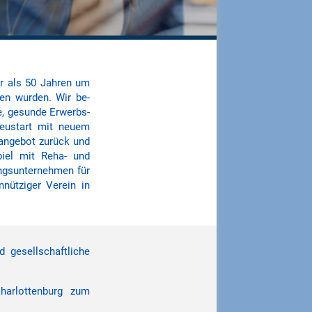
r als 50 Jahren um
sen wurden. Wir be­
te, gesunde Erwerbs­
Neu­start mit neuem
r­angebot zurück und
piel mit Reha- und
ngs­unter­nehmen für
nnütziger Verein in
 gesellschaftliche
harlottenburg zum