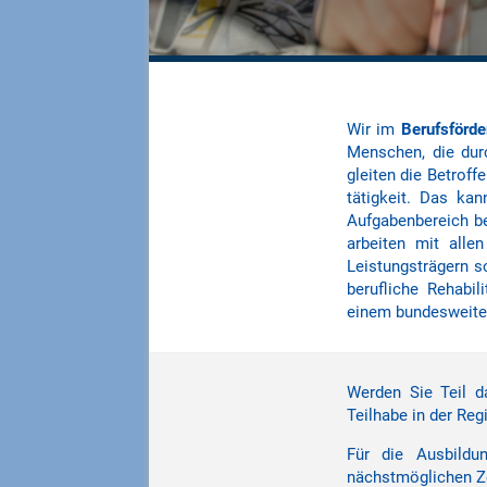
Wir im
Berufsförd
Men­schen, die dur
gleiten die Be­trof
tätig­keit. Das ka
Aufgaben­bereich be
arbeiten mit alle
Leistungs­trägern s
berufliche Rehabil
einem bundesweiten
Werden Sie Teil d
Teilhabe in der Reg
Für die Ausbildu
nächstmöglichen Ze