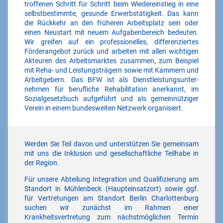
troffenen Schritt für Schritt beim Wieder­einstieg in eine
selbst­bestimmte, gesunde Erwerbs­tätig­keit. Das kann
die Rück­kehr an den früheren Arbeitsplatz sein oder
einen Neu­start mit neuem Aufgaben­bereich bedeuten.
Wir greifen auf ein professionelles, differenziertes
Förder­angebot zurück und arbeiten mit allen wichtigen
Akteuren des Arbeits­marktes zusammen, zum Beispiel
mit Reha- und Leistungs­trägern sowie mit Kammern und
Arbeit­gebern. Das BFW ist als Dienst­leistungs­unter­
nehmen für berufliche Rehabilitation anerkannt, im
Sozial­gesetz­buch aufgeführt und als gemeinnütziger
Verein in einem bundesweiten Netzwerk organisiert.
Werden Sie Teil davon und unterstützen Sie gemeinsam
mit uns die Inklusion und gesellschaftliche Teilhabe in
der Region.
Für unsere Abteilung Integration und Qualifizierung am
Standort in Mühlenbeck (Haupteinsatzort) sowie ggf.
für Vertretungen am Standort Berlin Charlottenburg
suchen wir zunächst im Rahmen einer
Krankheitsvertretung zum nächstmöglichen Termin